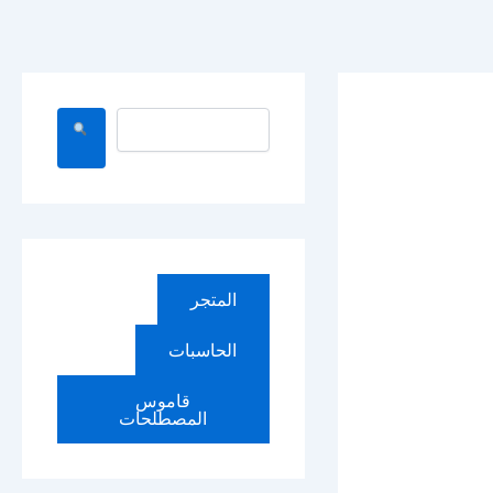
ا
ل
ب
ح
ث
المتجر
الحاسبات
قاموس
المصطلحات