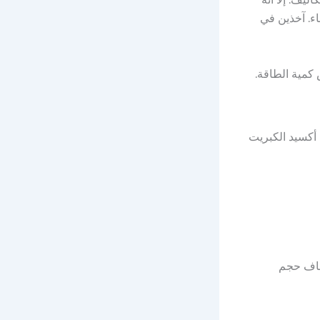
اء. آخذين في
إطلاق بعض المواد السامة. يذكر منها أول أكسيد الكربون وأكاسيد النيتروجين (NOx) وثاني أكسيد الكبريت
ية التخزين ومن ناحية النقل نسبة إلى مصادر الطاقة الأخرى، إلا أن حجمه يبلغ 4 أضعاف حجم