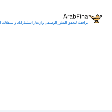
خطي
لى
ArabFina
لمحتوى
نرافقك لتحقق التطور الوظيفي وازدهار استثماراتك واستقلالك ا