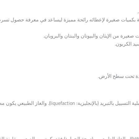
ائية بكميات صغيرة لإعطائه رائحة مميزة ليساعد في معرفة حصول تسرب
يرة من الإيثان والبيوتان والبنتان والبروبان.
سيد الكربون.
دة تحت سطح الأرض.
الغاز المسال هو غاز طبيعي يتم تحويله إلى سائل من خلال عملية التسييل بالتبريد (بالإنجليزية: on
نظرًا لأن الكهرباء المستهلكة تحتسب بـ (الكيلوواط / ساعة (kWh)). والغاز الطبيعي بـ (درجة الحرارة) فقد يكون من الصعب مق