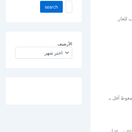
ا
search
ب
ح
 للغاز.
ث
ف
ي
ا
الأرشيف
ل
م
و
ق
ع
liquefacti). والغاز الطبيعي يكون مضغوط أقل بـ
ارنة التكاليف. إلا أنه