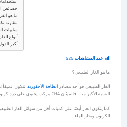
استخدامات
خصائص الغ
ما هو الفر
مقارنة تكل
سلبيات ال
أنواع الغا
أكبر الدول
عدد المشاهدات
525
ما هو الغاز الطبيعي؟
الغاز الطبيعي هو أحد مصادر
الطاقة الأحفورية
. تتكون عميقاً
النسبة الأكبر منه. فالميثان CH4 مركب يحتوي على ذرة كربون واحدة و 4 ذرات هيدروجين.
الكربون وبخار الماء.