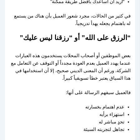
“أريد أن أساعدك بأفضل طريقة ممكنة”
في كثير من الحالات، مجرد شعور العميل بأن هناك من يستمع
له باهتمام يجعله يهدأ تدريجياً.
“الرزق على الله” أو “رزقنا ليس عليك”
بعض الموظفين أو أصحاب المحلات يستخدمون هذه العبارات
عندما يهدد العميل بعدم العودة مجدداً أو التوقف عن التعامل مع
الشركة. ورغم أن المعنى الديني صحيح، إلا أن استخدامها في
هذا السياق يعتبر خطأ تسويقياً كبيراً.
فالعميل سيفهم الرسالة على أنها:
عدم اهتمام بخسارته
استهزاء برأيه
تحدٍ مباشر له
تجاهل لتجربته السيئة