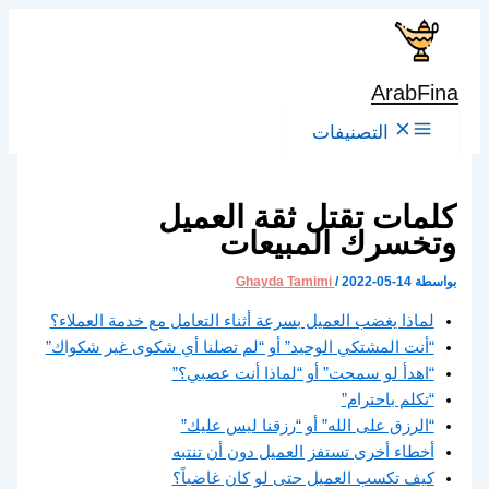
تخطي
إلى
المحتوى
ArabFina
التصنيفات
كلمات تقتل ثقة العميل
وتخسرك المبيعات
بواسطة
2022-05-14
/
Ghayda Tamimi
لماذا يغضب العميل بسرعة أثناء التعامل مع خدمة العملاء؟
“أنت المشتكي الوحيد” أو “لم تصلنا أي شكوى غير شكواك”
“اهدأ لو سمحت” أو “لماذا أنت عصبي؟”
“تكلم باحترام”
“الرزق على الله” أو “رزقنا ليس عليك”
أخطاء أخرى تستفز العميل دون أن تنتبه
كيف تكسب العميل حتى لو كان غاضباً؟