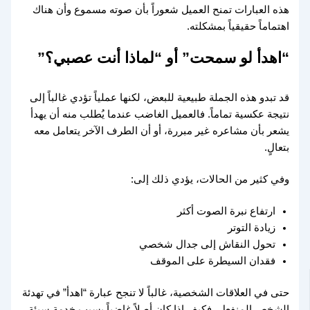
هذه العبارات تمنح العميل شعوراً بأن صوته مسموع وأن هناك
اهتماماً حقيقياً بمشكلته.
“اهدأ لو سمحت” أو “لماذا أنت عصبي؟”
قد تبدو هذه الجملة طبيعية للبعض، لكنها عملياً تؤدي غالباً إلى
نتيجة عكسية تماماً. فالعميل الغاضب عندما يُطلب منه أن يهدأ
يشعر بأن مشاعره غير مبررة، أو أن الطرف الآخر يتعامل معه
بتعالٍ.
وفي كثير من الحالات، يؤدي ذلك إلى:
ارتفاع نبرة الصوت أكثر
زيادة التوتر
تحول النقاش إلى جدال شخصي
فقدان السيطرة على الموقف
حتى في العلاقات الشخصية، غالباً لا تنجح عبارة “اهدأ” في تهدئة
الشخص المنفعل، فكيف إذا كان أصلاً غاضباً بسبب خدمة سيئة