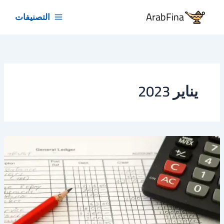
خطي
ArabFina
التصنيفات
لى
لمحتوى
يناير 2023