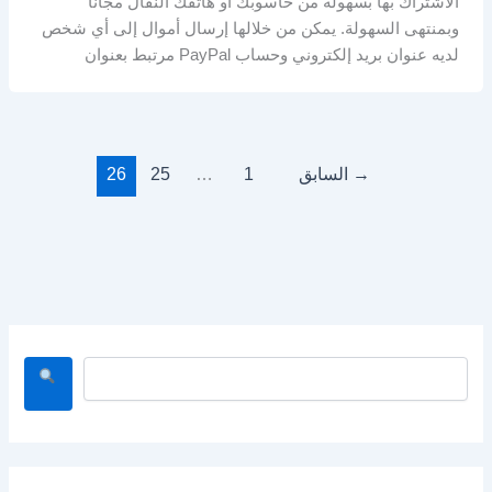
الاشتراك بها بسهولة من حاسوبك أو هاتفك النقال مجاناً
وبمنتهى السهولة. يمكن من خلالها إرسال أموال إلى أي شخص
لديه عنوان بريد إلكتروني وحساب PayPal مرتبط بعنوان
→
السابق
1
…
25
26
ا
ل
ب
ح
ث