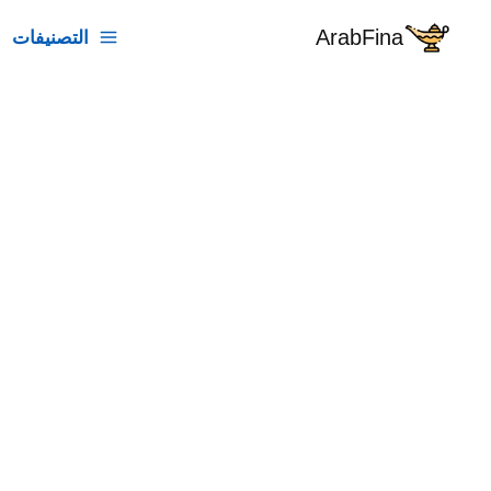
خطي
ArabFina
التصنيفات
لى
لمحتوى