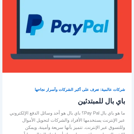
شركات عالمية: تعرف على أكبر الشركات وأسرار نجاحها
باي بال للمبتدئين
ما هو باي بال Pay Pal؟ باي بال هو أحد وسائل الدفع الإلكتروني
عبر الإنترنت يستخدمها الأفراد والشركات لتحويل الأموال
وللتسوق عبر الإنترنت. تتميز بأنها سريعة وأمينة. ويمكن