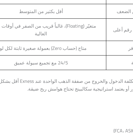
ن الضعف
أقل بكثير من المتوسط
متغيّر (Floating)، غالباً قريب من الصفر في أوقا
 رقم أعلى
العالية
فر
متاح (حساب Zero) بعمولة صغيرة ثابتة لكل لوت
24/5 مع تجميع سيولة عميق
الفارق هنا ليس تفصيلاً هامشياً — 0.04 مقابل 0.73 يعني أن
و يعتمد استراتيجية سكالبينج تحتاج هوامش ربح ضيقة.