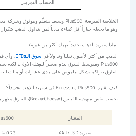
الحساب التجريبي
الخلاصة السريعة:
Plus500 وسيط منظّم وموثوق وشركة
وهو ما يجعله خياراً أقل كفاءة مادياً لمن يتداول الذهب بتكرار.
لماذا سبريد الذهب تحديداً يهمك أكثر من غيره؟
الذهب من أكثر الأصول تقلباً وتداولاً في
سوق الـCFDs
Plus500 ومتوسط السوق يبدو صغيراً للوهلة الأولى، لكن
الفارق يتراكم بشكل ملموس على مدى عشرات أو مئات الصفق
كيف يقارن Plus500 مع Exness في سبريد الذهب تحديداً؟
بحسب نفس منهجية القياس (BrokerChooser)، الفارق يظهر بوضوح شديد:
المعيار
lus500
سبريد XAU/USD
0.73 نقطة