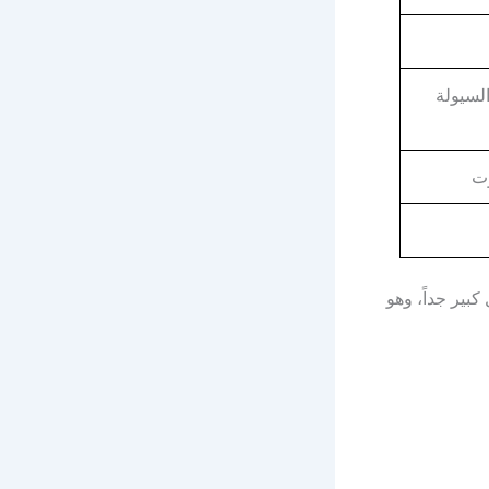
ت السيولة
 تكلفة الدخول والخروج من صفقة الذهب الواحدة عند Exness أقل بشكل كبير جداً، وهو