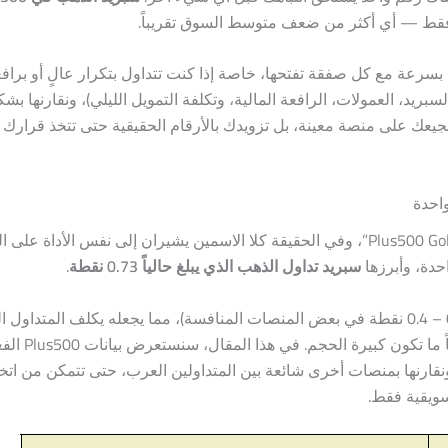
بسرعة مع كل صفقة تفتحها، خاصة إذا كنت تتداول بتكرار عالٍ أو برافع
Pl الفعلية لتداول الذهب (السبريد، العمولات، الرافعة المالية، وتكلفة التمويل الليلي)، ونقا
ك على منصة معينة، بل تزويدك بالأرقام الحقيقية حتى تتخذ قرارك بن
يبحث كثير من المتداولين العرب عن “بلس 500 الذهب” أو “Plus500 Gold”، وفي الحقيقة كلا الاسمين يشيران إلى نفس ا
احدة، وأبرزها
سبريد تداول الذهب الذي يبلغ حالياً 0.73 نقطة
.
هذا الرقم أعلى بشكل ملحوظ من متوسط السوق (حوالي 0.3 – 0.4 نقطة في بعض المنصات المنافسة)، مما يجعله يكلف ا
إضافية تتراكم مع الوقت، خاصة في ص
 ونقارنها بمنصات أخرى شائعة بين المتداولين العرب، حتى تتمكن من اتخا
سويقية فقط.