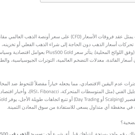
يُعد من أبرز أدوات التداول المتاحة على منصة Plus500، حيث يمثل عقد فروقات الأسعار (CFD) على سعر أونصة ال
ن الاستفادة من تحركات أسعار الذهب دون الحاجة إلى شراء الذهب الفعلي أو تخزينه،
استخدام رافعة مالية تصل إلى 1:20 في معظم الدول العربية (وفق اللوائح المحلية). يتأثر سعر ld
ن أسعار الفائدة، معدلات التضخم العالمية، التوترات الجيوسياسية، وا
ترات عدم اليقين الاقتصادي، مما يجعله خياراً مفضلاً للتحوط ضد الم
Plus500، يمكنك الوصول إلى رسوم بيانية متقدمة، أدوات التحليل الفني (مثل المتوسطات المت
تساعدك على فهم الاتجاهات. سواء كنت
ة في محفظة أي متداول يسعى للاستفادة من سوق المعادن الثمينة.