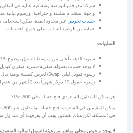
شركة مدرجة بالبورصة وشفافية عالية في التقارير 
واجهة استخدام سلسة واحترافية، ورسوم بيانية مد
حساب تجريبي
غير محدود المدة، يمكن استخدامه 
حماية من الرصيد السالب على جميع الحسابات
السلبيات:
سبريد الذهب أعلى من متوسط السوق بوضوح (0.73 مقابل 0.32)
لا يوجد حساب بعمولة صفرية/سبريد صفري كبديل لت
رسوم تمويل ليلي (Swap) تُعرض كنسبة يومية بدل نقاط واضحة، ما يقلل الشفافية الأولية للتكلفة
رسوم خمول 10 دولار شهرياً بعد 3 أشهر من عدم الاستخدام
هل يمكن للمتداول السعودي فتح حساب في Plus500؟
في المملكة. لكن هناك نقطتين يجب أن يعرفهما أي متداول سع
لا يوجد ترخيص محلي مباشر من هيئة السوق المالية السعودية (CMA