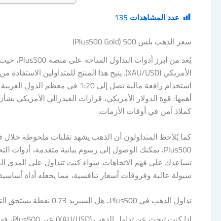
عدد المشاهدات
135
سعر الذهب بلس 500 (Plus500 Gold)
الأمريكي (XAU/USD). يتيح هذا المنتج للمتداولي
أهمها: قوة الدولار الأمريكي، قرارات الفيدرالي الأمريكي بشأ
كملاذ آمن في أوقات الأزمات.
كما يُلاحظ المتداولون أن الذهب يشهد تقلبات ملحوظة خلال ف
سيولة عالية وفروقات أسعار تنافسية، مما يجعله أداة أساسي
تداول الذهب في Plus500.. هل السبريد 0.73 نقطة يستحق التضحية؟
إذا كنت تبحث عن تداول الذهب (XAU/USD) عبر Plus500، فهناك رقم واحد يستحق انتباهك قبل أي شيء آخر: