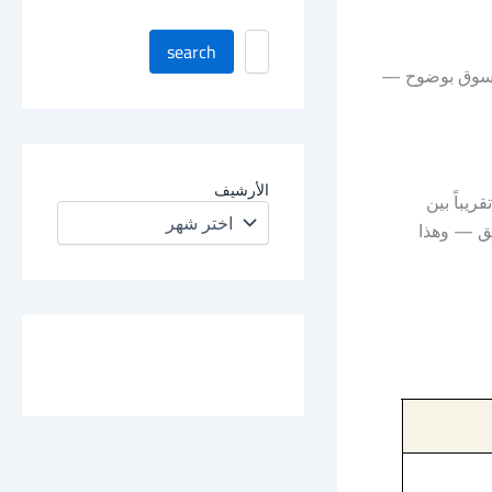
ا
search
ب
 السوق بوضوح —
ح
ث
ف
ي
ا
الأرشيف
ل
أثره مع تكرار الصفقات. فرق 0.4 نقطة تقريباً بين
م
ضيق — وهذا
و
ق
ع