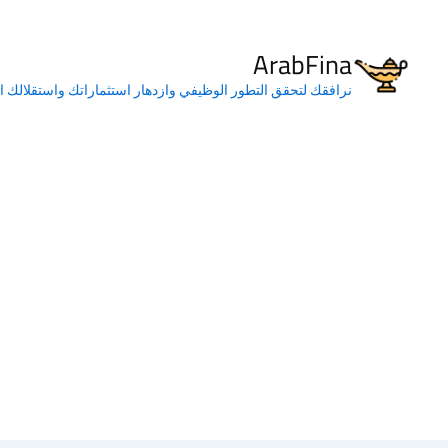
خطي
لى
ArabFina
لمحتوى
نرافقك لتحقق التطور الوظيفي وازدهار استثماراتك واستقلالك ا