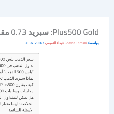
Plus500 Gold: سبريد 0.73 مقابل 0.04 عند Exness
بواسطة
Ghayda Tamimi غيداء التميمي
/
2026-07-08
سعر الذهب بلس 500 (Plus500 Gold)
تداول الذهب في Plus500.. هل السبريد 0.73 نقطة يستحق التضحية؟
“بلس 500 الذهب” أو Plus500 Gold.. الاسم مختلف والتكلفة واحدة
لماذا سبريد الذهب تح
كيف يقارن Plus500 مع Exness في سبريد الذهب تحديداً؟
ايجابيات وسلبيات Plus500 لتداول الذهب
هل يمكن للمتداول السع
الخلاصة: ايهما تختار 
الأسئلة الشائعة