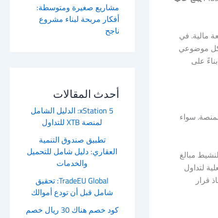
مشاريع صغيرة ومتوسطة:
أفكار مربحة لبناء مشروع
ناجح
ة مالية. في
رنها بشكل موضوعي
اءً على
أحدث المقالات
xStation 5: الدليل الشامل
لأداة على المنصة. سواء
لمنصة XTB للتداول
تطبيق صندوق التنمية
العقاري: دليل شامل للتحميل
لمتداول النشيط مبالغ
والخدمات
فقات الذهب التي غالباً ما تكون كبيرة الحجم. في هذا المقال، سنستعرض بيانات Plus500 الفعلية لتداول
ذ قرار
TradeEU Global: تحقيق
شامل قبل أن تودع أموالك
كود خصم هناك 30 ريال خصم