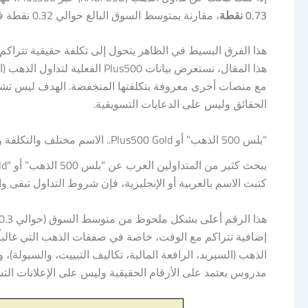
0.73 نقطة
، مقارنة بمتوسط السوق البالغ حوالي 0.32 نقطة فقط — أي أكثر من ضعف متوسط السوق تقريباً.
هذا الفرق البسيط في الظاهر يتحول إلى تكلفة حقيقية تتراكم 
هذا المقال، نستعرض بيانات us500
مع منصات أخرى معروفة بتكلفتها المنخفضة. الهدف ليس تشجيع
الحقائق وليس على الدعايات التسويقية.
“بلس 500 الذهب” أو Plus500 Gold.. الاسم مختلف والتكلفة واحدة
كتبت الاسم بالعربية أو الإنجليزية، فإن شروط التداول تبقى و
الذهب (السبريد، الرافعة المالية، تكاليف التبييت، والسيولة)،
مدروس يعتمد على الأرقام الحقيقية وليس على الإعلانات الت