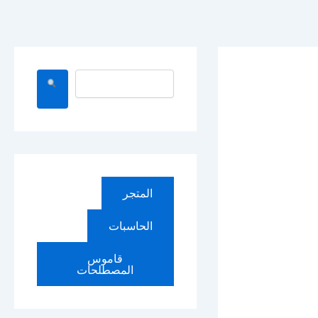
ا
ل
ب
ح
ث
المتجر
الحاسبات
قاموس
المصطلحات