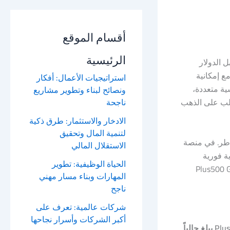
أقسام الموقع
الرئيسية
ذهب العالمي مقابل الدولار
 مع إمكانية
استراتيجيات الأعمال: أفكار
Plus500 Go بعوامل اقتصادية وسياسية متعددة،
ونصائح لبناء وتطوير مشاريع
ناجحة
لطلب على الذهب
الادخار والاستثمار: طرق ذكية
لتنمية المال وتحقيق
خاطر. في منصة
الاستقلال المالي
حركة، RSI، Fibonacci)، وأخبار اقتصادية فورية
الحياة الوظيفية: تطوير
 تتداول على المدى القصير (Scalping أو Day Trading) أو تتبع اتجاهات طويلة الأجل، يوفر Plus500 Gold
المهارات وبناء مسار مهني
ناجح
شركات عالمية: تعرف على
أكبر الشركات وأسرار نجاحها
سبريد الذهب في Plus500 يبلغ حالياً