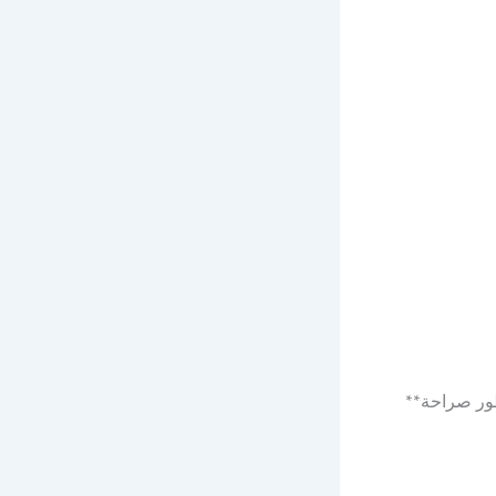
) على الذهب وغيره **غير محظور صراحة**