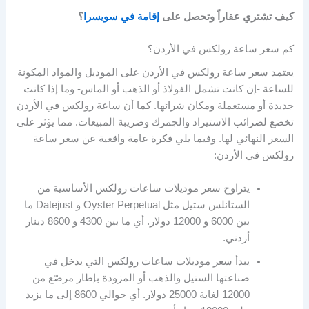
كيف تشتري عقاراً وتحصل على
إقامة في سويسرا
؟
كم سعر ساعة رولكس في الأردن؟
يعتمد سعر ساعة رولكس في الأردن على الموديل والمواد المكونة
للساعة -إن كانت تشمل الفولاذ أو الذهب أو الماس- وما إذا كانت
جديدة أو مستعملة ومكان شرائها. كما أن ساعة رولكس في الأردن
تخضع لضرائب الاستيراد والجمرك وضريبة المبيعات. مما يؤثر على
السعر النهائي لها. وفيما يلي فكرة عامة واقعية عن سعر ساعة
رولكس في الأردن:
يتراوح سعر موديلات ساعات رولكس الأساسية من
الستانلس ستيل مثل Oyster Perpetual و Datejust ما
بين 6000 و 12000 دولار. أي ما بين 4300 و 8600 دينار
أردني.
يبدأ سعر موديلات ساعات رولكس التي يدخل في
صناعتها الستيل والذهب أو المزودة بإطار مرصّع من
12000 لغاية 25000 دولار. أي حوالي 8600 إلى ما يزيد