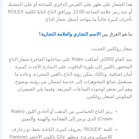
هذا الشعار على ظهر على القرص الدائري للساعة أو على المشبك
أو عند رمز علامة الساعة 12:00. ويرافق التاج كتابةً لكلمة ROLEX
بأحرف كبيرة غالباً ما يتواجد أسفل شعار التاج.
ما هو الفرق بين
الاسم التجاري والعلامة التجارية
؟
شعار رولكس الحديث
منذ العام 2002م، أضافت Rolex على ساعاتها الفاخرة شعار التاج
المحفور بالليزر إلى بلورة الياقوت على النماذج الأحدث كميزة
أمان إضافية. وبالكاد يمكن رؤية التاج بالعين المجردة. وعادة ما
يستعمل صائغ المجوهرات إلى عدسة ليتمكن من رؤيته بوضوح.
وهو أمر تفتقر لوجوده الساعات المزيفة. وفيما يلي العنصران
المكونتن لشعار رولكس:
رمز التاج الخماسي من الذهب أو أحادي اللون (Rolex
يرمز إلى الفخامة والهيبة والتميز.
Crown) الذي
كلمة “ROLEX” بحروف كبيرة. الكتابة بخط ذو زخارف
كلاسيكي وجريء. ويظهر غالبًا باللون الأخضر (Pantone