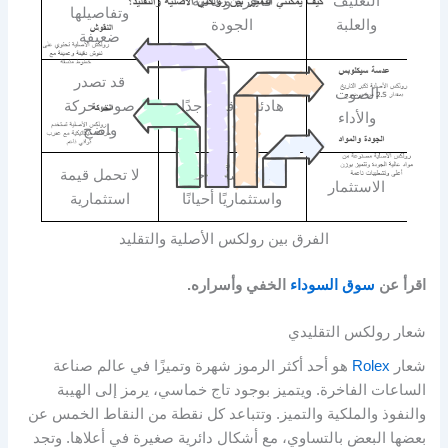
التغليف
فاخرة وعالية
وتفاصيلها
والعلبة
الجودة
ضعيفة
قد تصدر
الصوت
هادئة ودقيقة جدًا
صوت حركة
والأداء
واضح
تعتبر أصلًا فاخرًا
لا تحمل قيمة
الاستثمار
واستثماريًا أحيانًا
استثمارية
الفرق بين رولكس الأصلية والتقليد
اقرأ عن
سوق السوداء
الخفي وأسراره.
شعار رولكس التقليدي
شعار
Rolex
هو أحد أكثر الرموز شهرة وتميزًا في عالم صناعة
الساعات الفاخرة. ويتميز بوجود تاج خماسي، يرمز إلى الهيبة
والنفوذ والملكية والتميز. وتتباعد كل نقطة من النقاط الخمس عن
بعضها البعض بالتساوي، مع أشكال دائرية صغيرة في أعلاها. وتجد