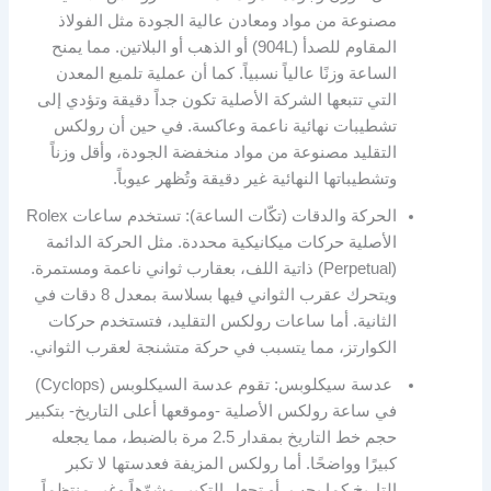
مصنوعة من مواد ومعادن عالية الجودة مثل الفولاذ
المقاوم للصدأ (904L) أو الذهب أو البلاتين. مما يمنح
الساعة وزنًا عالياً نسبياً. كما أن عملية تلميع المعدن
التي تتبعها الشركة الأصلية تكون جداً دقيقة وتؤدي إلى
تشطيبات نهائية ناعمة وعاكسة. في حين أن رولكس
التقليد مصنوعة من مواد منخفضة الجودة، وأقل وزناً
وتشطيباتها النهائية غير دقيقة وتُظهر عيوباً.
الحركة والدقات (تكّات الساعة): تستخدم ساعات Rolex
الأصلية حركات ميكانيكية محددة. مثل الحركة الدائمة
(Perpetual) ذاتية اللف، بعقارب ثواني ناعمة ومستمرة.
ويتحرك عقرب الثواني فيها بسلاسة بمعدل 8 دقات في
الثانية. أما ساعات رولكس التقليد، فتستخدم حركات
الكوارتز، مما يتسبب في حركة متشنجة لعقرب الثواني.
عدسة سيكلوبس: تقوم عدسة السيكلوبس (Cyclops)
في ساعة رولكس الأصلية -وموقعها أعلى التاريخ- بتكبير
حجم خط التاريخ بمقدار 2.5 مرة بالضبط، مما يجعله
كبيرًا وواضحًا. أما رولكس المزيفة فعدستها لا تكبر
التاريخ كما يجب، أو تجعل التكبير مشوّهاً وغير منتظماً.