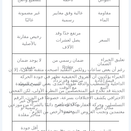
مقاومة
عالية وفق معايير
غير مضمونة
الماء
رسمية
غالبًا
مرتفع جدًا وقد
رخيص مقارنة
السعر
يصل لعشرات
بالأصلية
الآلاف
تعليق الخبراء
ضمان رسمي من
لا يوجد ضمان
الضمان
Rolex
حقيقي
رغم أن بعض ساعات رولكس التقليد أصبحت متقنة ظاهريًا، إلا أن
الخبراء يؤكدون أن الفروق الحقيقية تظهر في جودة الحركة
قيمة إعادة
مرتفعة وقد تزداد
الداخلية والتشطيب والدقة طويلة المدى. بعض النسخ المقلدة
شبه معدومة
البيع
مع الوقت
الحديثة قد تخدع غير المتخصصين من النظرة الأولى، لكن الفحص
الاحترافي يكشف الاختلافات بسرعة، خصوصًا في الوزن، الرقم
أسواق غير
وكلاء ومتاجر
التسلسلي، وحركة العقارب. لذلك ينصح دائمًا بالشراء من موزعين
مكان البيع
رسمية أو
معتمدة
معتمدين وتجنب العروض التي تبدو “أرخص من اللازم”.
متاجر مقلدة
أقل جودة