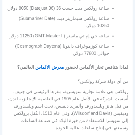
ساعة رولكس ديت جست 36 (Datejust 36) 8050 دولار.
ساعة رولكس سبمارينر ديت (Submariner Date)
10250 دولار.
ساعة جي إم تي ماستر (GMT-Master II) 11250 دولار.
ساعة كوزموغراف دايتونا (Cosmograph Daytona)
حوالي 77800 دولار.
لماذا يتنافس تجار الألماس لحضور
معرض الالماس
العالمي؟
من أي دولة شركة رولكس؟
رولكس هي علامة تجارية سويسرية، مقرها الرئيسي في جنيف.
أُسست الشركة في الأصل عام 1905 في العاصمة الإنجليزية لندن،
من قبل هانز ويلسدورف وألفريد ديفيس، تحت اسم ويلسدورف
وديفيس (Wilsdorf and Davis). وفي عام 1919، انتُقل برولكس
إلى سويسرا للاستفادة من خبرة البلاد في صناعة الساعات
وسمعتها في إنتاج ساعات عالية الجودة.