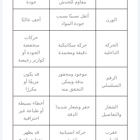
مقاوم للخدش
جودة
أثقل نسبيًا بسبب
الوزن
أخف غالبًا
جودة المواد
حركات
الحركة
حركة ميكانيكية
منخفضة
الداخلية
دقيقة ومعتمدة
الجودة أو
كوارتز رخيصة
موجود ومحفور
قد يكون
الرقم
بدقة ويمكن
مزيفًا أو
التسلسلي
التحقق منه
مكررًا
أخطاء بسيطة
الشعار
حفر وشعار شديدا
أو طباعة غير
والتفاصيل
الدقة
احترافية
عقرب
حركة انسيابية
قد يظهر
الثواني
ناعمة
بتقطيع واضح