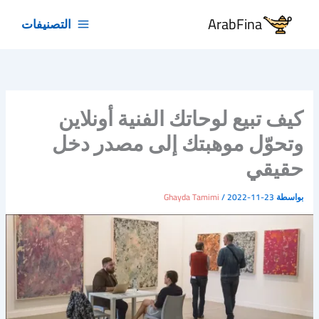
خطي
ArabFina
التصنيفات
لى
لمحتوى
كيف تبيع لوحاتك الفنية أونلاين
وتحوّل موهبتك إلى مصدر دخل
حقيقي
بواسطة
2022-11-23
/
Ghayda Tamimi