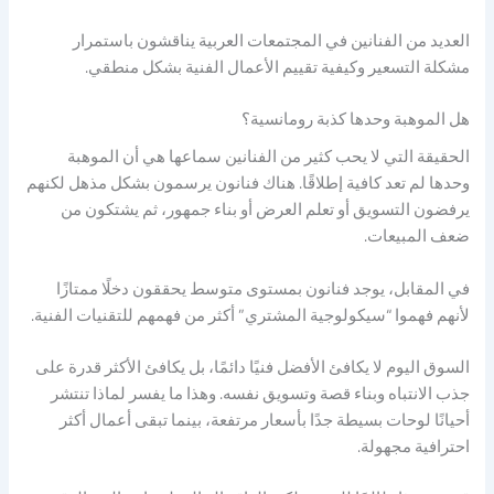
العديد من الفنانين في المجتمعات العربية يناقشون باستمرار
مشكلة التسعير وكيفية تقييم الأعمال الفنية بشكل منطقي.
هل الموهبة وحدها كذبة رومانسية؟
الحقيقة التي لا يحب كثير من الفنانين سماعها هي أن الموهبة
وحدها لم تعد كافية إطلاقًا. هناك فنانون يرسمون بشكل مذهل لكنهم
يرفضون التسويق أو تعلم العرض أو بناء جمهور، ثم يشتكون من
ضعف المبيعات.
في المقابل، يوجد فنانون بمستوى متوسط يحققون دخلًا ممتازًا
لأنهم فهموا “سيكولوجية المشتري” أكثر من فهمهم للتقنيات الفنية.
السوق اليوم لا يكافئ الأفضل فنيًا دائمًا، بل يكافئ الأكثر قدرة على
جذب الانتباه وبناء قصة وتسويق نفسه. وهذا ما يفسر لماذا تنتشر
أحيانًا لوحات بسيطة جدًا بأسعار مرتفعة، بينما تبقى أعمال أكثر
احترافية مجهولة.