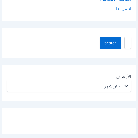
اتصل بنا
ا
search
ب
ح
ث
ف
ي
ا
الأرشيف
ل
م
و
ق
ع