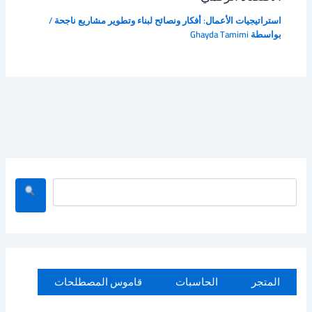
استراتيجيات الأعمال: أفكار ونصائح لبناء وتطوير مشاريع ناجحة
/
بواسطة
Ghayda Tamimi
ا
ل
ب
ح
ث
المتجر
الحاسبات
قاموس المصطلحات