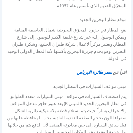
المحرّق القديم الذي تأسس عام 1937م.
موقع مطار البحرين الجديد
يقع المطار في جزيرة المحرّق البحرينية شمال العاصمة المنامة.
ويمكن الوصول إليه عبر شارع خليفة الكبير للوصول إلى شارع
المطار. ويعتبر مركزاً لأعمال شركة طيران الخليج، وشكرة طيران
البحرين. وهو يخدم جزيرة البحرين بأكملها لأنه المطار الدولي الوحيد
في الدولة.
اقرأ عن
سعر طائرة الايرباص
مبنى مواقف السيارات في المطار الجديد
يتم اصطفاف السيارات في مواقف مبنى السيارات متعدد الطوابق
في مطار البحرين الجديد (المبنى B) بعد عبور حاجز مدخل المواقف
والانحراف يساراً. حيث يتم استلام قطعة بلاستيكية دائرية الشكل
صفراء اللون بحجم القطعة النقدية العادية. يجب المحافظة عليها من
قبل سائق السيارة إلى حين مغادرته المبنى. لأن الدفع يتم من خلالها
بدل خدمة الوقوف في المكان المخصص للسيارات.