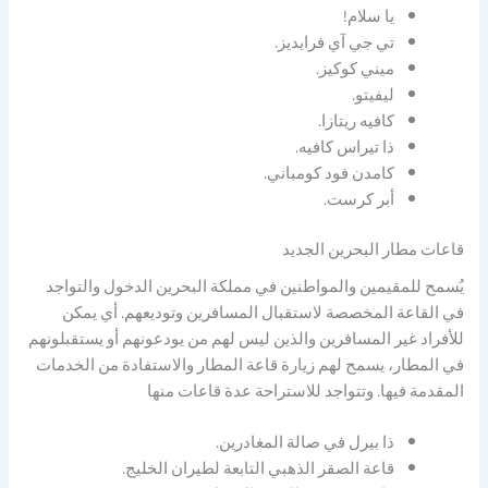
يا سلام!
تي جي آي فرايديز.
ميني كوكيز.
ليفيتو.
كافيه ريتازا.
ذا تيراس كافيه.
كامدن فود كومباني.
أبر كرست.
قاعات مطار البحرين الجديد
يُسمح للمقيمين والمواطنين في مملكة البحرين الدخول والتواجد
في القاعة المخصصة لاستقبال المسافرين وتوديعهم. أي يمكن
للأفراد غير المسافرين والذين ليس لهم من يودعونهم أو يستقبلونهم
في المطار، يسمح لهم زيارة قاعة المطار والاستفادة من الخدمات
المقدمة فيها. وتتواجد للاستراحة عدة قاعات منها
ذا بيرل في صالة المغادرين.
قاعة الصقر الذهبي التابعة لطيران الخليج.