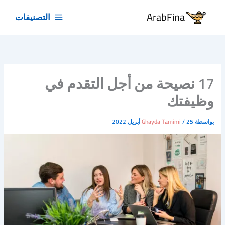
خطي
ArabFina
التصنيفات
لى
لمحتوى
17 نصيحة من أجل التقدم في
وظيفتك
بواسطة
25 أبريل 2022
/
Ghayda Tamimi