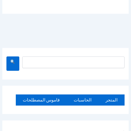
ا
ل
ب
ح
ث
المتجر
الحاسبات
قاموس المصطلحات