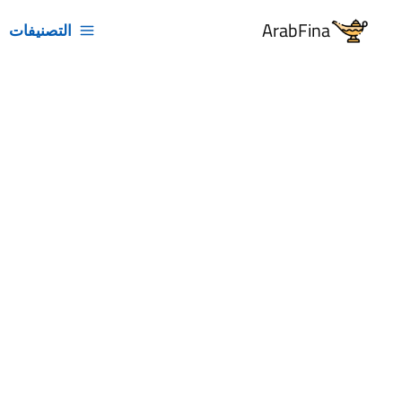
خطي
ArabFina
التصنيفات
لى
لمحتوى