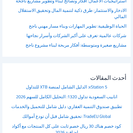
استراتيجيات الأعمال: أفكار ونصائح لبناء وتطوير مشاريع ناجحة
الادخار والاستثمار: طرق ذكية لتنمية المال وتحقيق الاستقلال
المالي
الحياة الوظيفية: تطوير المهارات وبناء مسار مهني ناجح
شركات عالمية: تعرف على أكبر الشركات وأسرار نجاحها
مشاريع صغيرة ومتوسطة: أفكار مربحة لبناء مشروع ناجح
أحدث المقالات
xStation 5: الدليل الشامل لمنصة XTB للتداول
انابيب السعودية تداول 1320: التحليل الكامل للسهم 2026
تطبيق صندوق التنمية العقاري: دليل شامل للتحميل والخدمات
TradeEU Global: تحقيق شامل قبل أن تودع أموالك
كود خصم هناك 30 ريال خصم ثابت على كل المنتجات مع أكواد
إضافية 2026