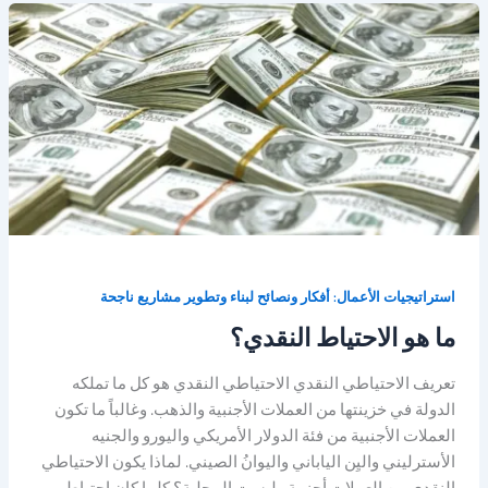
استراتيجيات الأعمال: أفكار ونصائح لبناء وتطوير مشاريع ناجحة
ما هو الاحتياط النقدي؟
تعريف الاحتياطي النقدي الاحتياطي النقدي هو كل ما تملكه
الدولة في خزينتها من العملات الأجنبية والذهب. وغالباً ما تكون
العملات الأجنبية من فئة الدولار الأمريكي واليورو والجنيه
الأسترليني واليِن الياباني واليوانُ الصيني. لماذا يكون الاحتياطي
النقدي من العملات أجنبية وليست المحلية؟ كلما كان احتياطي