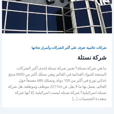
شركات عالمية: تعرف على أكبر الشركات وأسرار نجاحها
شركة نستلة
ما هي شركة نستلة؟ تعتبر شركة نستلة إحدى أكبر الشركات
المنتجة للمواد الغذائية في العالم. وهي تمتلك أكثر من 8500 منتج
غذائي توزع في أكثر من 100 دولة. وتمتلك 489 مصنعاً حول
العالم، يعمل بها ما لا يقل عن 221144 موظف وموظفة. هل شركة
نستله اسرائيلية؟ شركة نستله ليست اسرائيلية. إلا أنها شركة
متعددة الجنسيات. […]