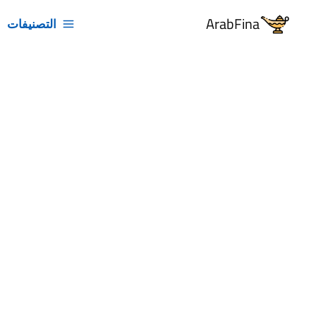
خطي
ArabFina
التصنيفات
لى
لمحتوى