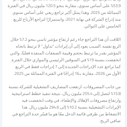
53.9% على أساس سنوي، مقارنة بنحو 120.5 مليون ريال في الفترة
المماثلة من 2025. وهذا يمثل أكبر تراجع ربعي على أساس سنوي
منذ إدراج الشركة في نهاية 2021، واستمرارًا لتراجع الأرباح للربع
الخامس على التوالي.
اللافت أن هذا التراجع جاء رغم ارتفاع مؤشر تاسي بنحو 7.2% خلال
الربع نفسه. السبب يعود إلى أن إيرادات “تداول” لا ترتبط باتجاه
المؤشر بقدر ما ترتبط بحجم وقيمة الصفقات المنفذة فعليًا، والتي
انخفضت بنسبة 19% في السوقين الرئيسي والموازي خلال الفترة.
كما تراجع عدد الإدراجات الجديدة إلى 7 إدراجات فقط في الربع
الأول من 2026، مقارنة بـ16 إدراجًا في الفترة المماثلة من 2025.
من جانب المصروفات، ارتفعت المصاريف التشغيلية للشركة بنسبة
15.8% لتصل إلى 255.4 مليون ريال، نتيجة تنفيذ خطط استراتيجية
وارتفاع مصروفات الإهلاك والإطفاء، في وقت انخفضت فيه
الإيرادات التشغيلية بنسبة 10.2% إلى 294.6 مليون ريال. هذا
الانضغاط من طرفي قائمة الدخل معًا هو ما فسّر حدة التراجع في
صافي الربح.