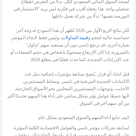
لصحة السوق المالي السعودي ككل، بدلًا من التعرض لقطاع
تشغيلي واحد. هذا يجعله أقرب في فكرته لمن يريد “الاستثمار في
البورصة نفسها” بدلًا من شركة تعمل داخلها.
لكن نتائج الربع الأول من 2026 تُظهر أن هذا النموذج له وجه آخر:
حساسية عالية لحجم و
قيمة التداولات
، وليس فقط لاتجاه المؤشر.
بعبارة أخرى، قد يرتفع تاسي دون أن يستفيد سهم “تداول”
بالضرورة، إذا كان الارتفاع مصحوبًا بانخفاض في حجم الصفقات أو
عدد الإدراجات الجديدة، كما حدث فعليًا في مطلع 2026.
قبل اتخاذ أي قرار، يُنصح بمتابعة مؤشرات إضافية مثل عدد
الاكتتابات الجديدة المرتقبة في تاسي، ونشاط المستثمرين
الأجانب، وتوجهات المستثمرين المحليين نحو الأسواق الخارجية،
لأنها جميعًا عوامل تؤثر بشكل مباشر على أداء هذا السهم تحديدًا أكثر
من أي سهم آخر في السوق.
كيف تتابع أداء السهم والسوق السعودي بشكل عام
لمتابعة تحركات مؤشر تاسي والعوامل الاقتصادية الكلية المؤثرة
على السوق السعودي — من قرارات أسعار الفائدة إلى تدفقات