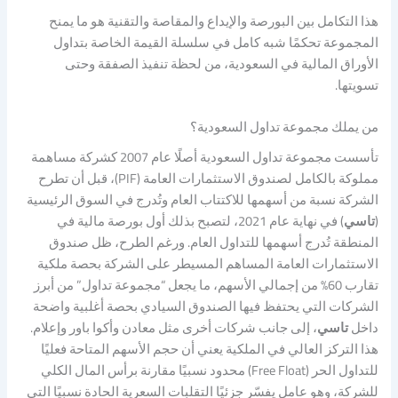
هذا التكامل بين البورصة والإيداع والمقاصة والتقنية هو ما يمنح
المجموعة تحكمًا شبه كامل في سلسلة القيمة الخاصة بتداول
الأوراق المالية في السعودية، من لحظة تنفيذ الصفقة وحتى
تسويتها.
من يملك مجموعة تداول السعودية؟
تأسست مجموعة تداول السعودية أصلًا عام 2007 كشركة مساهمة
مملوكة بالكامل لصندوق الاستثمارات العامة (PIF)، قبل أن تطرح
الشركة نسبة من أسهمها للاكتتاب العام وتُدرج في السوق الرئيسية
(
تاسي
) في نهاية عام 2021، لتصبح بذلك أول بورصة مالية في
المنطقة تُدرج أسهمها للتداول العام. ورغم الطرح، ظل صندوق
الاستثمارات العامة المساهم المسيطر على الشركة بحصة ملكية
تقارب 60% من إجمالي الأسهم، ما يجعل “مجموعة تداول” من أبرز
الشركات التي يحتفظ فيها الصندوق السيادي بحصة أغلبية واضحة
داخل
تاسي
، إلى جانب شركات أخرى مثل معادن وأكوا باور وإعلام.
هذا التركز العالي في الملكية يعني أن حجم الأسهم المتاحة فعليًا
للتداول الحر (Free Float) محدود نسبيًا مقارنة برأس المال الكلي
للشركة، وهو عامل يفسّر جزئيًا التقلبات السعرية الحادة نسبيًا التي