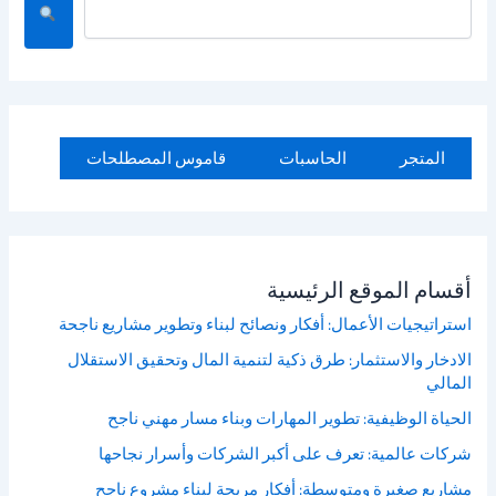
ا
ل
ب
ح
ث
المتجر
الحاسبات
قاموس المصطلحات
أقسام الموقع الرئيسية
استراتيجيات الأعمال: أفكار ونصائح لبناء وتطوير مشاريع ناجحة
الادخار والاستثمار: طرق ذكية لتنمية المال وتحقيق الاستقلال
المالي
الحياة الوظيفية: تطوير المهارات وبناء مسار مهني ناجح
شركات عالمية: تعرف على أكبر الشركات وأسرار نجاحها
مشاريع صغيرة ومتوسطة: أفكار مربحة لبناء مشروع ناجح