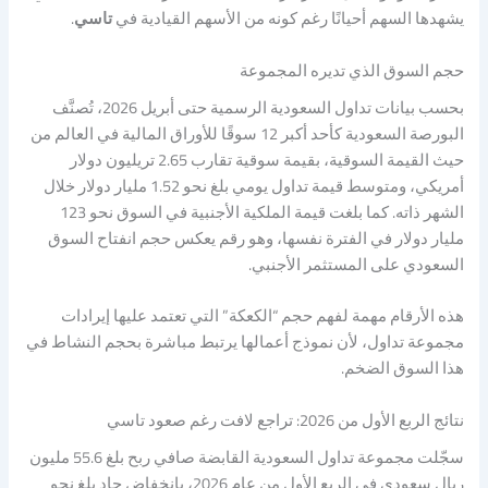
يشهدها السهم أحيانًا رغم كونه من الأسهم القيادية في
تاسي
.
حجم السوق الذي تديره المجموعة
بحسب بيانات تداول السعودية الرسمية حتى أبريل 2026، تُصنَّف
البورصة السعودية كأحد أكبر 12 سوقًا للأوراق المالية في العالم من
حيث القيمة السوقية، بقيمة سوقية تقارب 2.65 تريليون دولار
أمريكي، ومتوسط قيمة تداول يومي بلغ نحو 1.52 مليار دولار خلال
الشهر ذاته. كما بلغت قيمة الملكية الأجنبية في السوق نحو 123
مليار دولار في الفترة نفسها، وهو رقم يعكس حجم انفتاح السوق
السعودي على المستثمر الأجنبي.
هذه الأرقام مهمة لفهم حجم “الكعكة” التي تعتمد عليها إيرادات
مجموعة تداول، لأن نموذج أعمالها يرتبط مباشرة بحجم النشاط في
هذا السوق الضخم.
نتائج الربع الأول من 2026: تراجع لافت رغم صعود تاسي
سجّلت مجموعة تداول السعودية القابضة صافي ربح بلغ 55.6 مليون
ريال سعودي في الربع الأول من عام 2026، بانخفاض حاد بلغ نحو