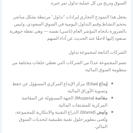
السوق وتربح من كل عملية تداول تمر عبره.
يجعل هذا النموذج التجاري إيرادات “تداول” مرتبطة بشكل مباشر
بحجم النشاط وقيم التداول اليومية في السوق السعودي، وليس
بالضرورة باتجاه المؤشر العام (تاسي) نفسه — وهي نقطة جوهرية
سنعود إليها لاحقًا عند الحديث عن أداء السهم.
الشركات التابعة لمجموعة تداول
تضم المجموعة عددًا من الشركات التي تغطي حلقات مختلفة من
منظومة السوق المالية:
إيداع (Edaa)
: مركز الإيداع المركزي المسؤول عن حفظ
وتسوية الأوراق المالية.
مقاصة (Muqassa)
: الجهة المسؤولة عن المقاصة
المركزية للمشتقات المالية.
وامِض (Wamid)
: الذراع التقنية والابتكارية للمجموعة،
وتُعنى بتطوير حلول تقنية تطبيقية لتحديات السوق
المالي.