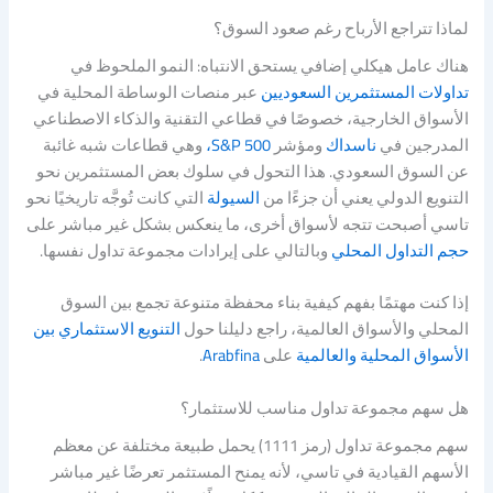
لماذا تتراجع الأرباح رغم صعود السوق؟
هناك عامل هيكلي إضافي يستحق الانتباه: النمو الملحوظ في
تداولات المستثمرين السعوديين
عبر منصات الوساطة المحلية في
الأسواق الخارجية، خصوصًا في قطاعي التقنية والذكاء الاصطناعي
المدرجين في
ناسداك
ومؤشر
S&P 500،
وهي قطاعات شبه غائبة
عن السوق السعودي. هذا التحول في سلوك بعض المستثمرين نحو
التنويع الدولي يعني أن جزءًا من
السيولة
التي كانت تُوجَّه تاريخيًا نحو
تاسي أصبحت تتجه لأسواق أخرى، ما ينعكس بشكل غير مباشر على
حجم التداول المحلي
وبالتالي على إيرادات مجموعة تداول نفسها.
إذا كنت مهتمًا بفهم كيفية بناء محفظة متنوعة تجمع بين السوق
المحلي والأسواق العالمية، راجع دليلنا حول
التنويع الاستثماري بين
الأسواق المحلية والعالمية
على
Arabfina
.
هل سهم مجموعة تداول مناسب للاستثمار؟
سهم مجموعة تداول (رمز 1111) يحمل طبيعة مختلفة عن معظم
الأسهم القيادية في تاسي، لأنه يمنح المستثمر تعرضًا غير مباشر