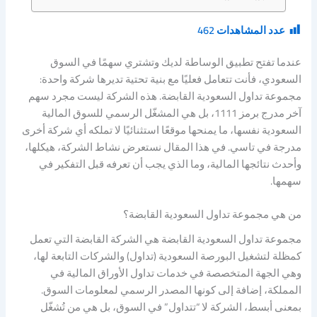
عدد المشاهدات
462
عندما تفتح تطبيق الوساطة لديك وتشتري سهمًا في السوق
السعودي، فأنت تتعامل فعليًا مع بنية تحتية تديرها شركة واحدة:
مجموعة تداول السعودية القابضة. هذه الشركة ليست مجرد سهم
آخر مدرج برمز 1111، بل هي المشغّل الرسمي للسوق المالية
السعودية نفسها، ما يمنحها موقعًا استثنائيًا لا تملكه أي شركة أخرى
مدرجة في تاسي. في هذا المقال نستعرض نشاط الشركة، هيكلها،
وأحدث نتائجها المالية، وما الذي يجب أن تعرفه قبل التفكير في
سهمها.
من هي مجموعة تداول السعودية القابضة؟
مجموعة تداول السعودية القابضة هي الشركة القابضة التي تعمل
كمظلة لتشغيل البورصة السعودية (تداول) والشركات التابعة لها،
وهي الجهة المتخصصة في خدمات تداول الأوراق المالية في
المملكة، إضافة إلى كونها المصدر الرسمي لمعلومات السوق.
بمعنى أبسط، الشركة لا “تتداول” في السوق، بل هي من تُشغّل