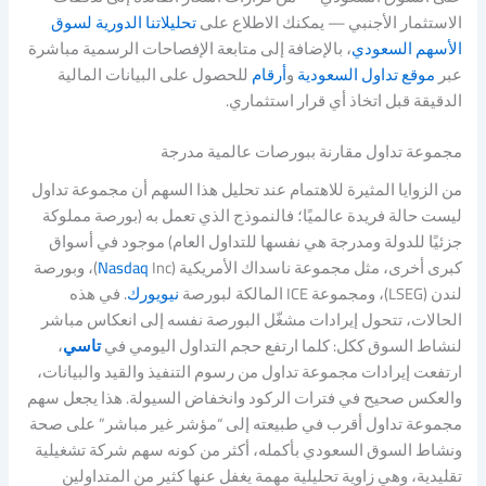
الاستثمار الأجنبي — يمكنك الاطلاع على
تحليلاتنا الدورية لسوق
الأسهم السعودي
، بالإضافة إلى متابعة الإفصاحات الرسمية مباشرة
عبر
موقع تداول السعودية
و
أرقام
للحصول على البيانات المالية
الدقيقة قبل اتخاذ أي قرار استثماري.
مجموعة تداول مقارنة ببورصات عالمية مدرجة
من الزوايا المثيرة للاهتمام عند تحليل هذا السهم أن مجموعة تداول
ليست حالة فريدة عالميًا؛ فالنموذج الذي تعمل به (بورصة مملوكة
جزئيًا للدولة ومدرجة هي نفسها للتداول العام) موجود في أسواق
كبرى أخرى، مثل مجموعة ناسداك الأمريكية (
Nasdaq
Inc)، وبورصة
لندن (LSEG)، ومجموعة ICE المالكة لبورصة
نيويورك
. في هذه
الحالات، تتحول إيرادات مشغّل البورصة نفسه إلى انعكاس مباشر
لنشاط السوق ككل: كلما ارتفع حجم التداول اليومي في
تاسي
،
ارتفعت إيرادات مجموعة تداول من رسوم التنفيذ والقيد والبيانات،
والعكس صحيح في فترات الركود وانخفاض السيولة. هذا يجعل سهم
مجموعة تداول أقرب في طبيعته إلى “مؤشر غير مباشر” على صحة
ونشاط السوق السعودي بأكمله، أكثر من كونه سهم شركة تشغيلية
تقليدية، وهي زاوية تحليلية مهمة يغفل عنها كثير من المتداولين