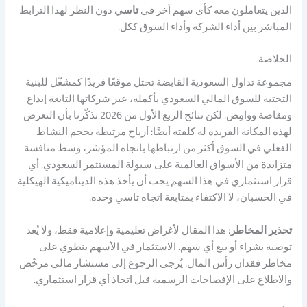
الذين يتعاملون معه كأي سهم آخر في
تاسي
دون النظر لهذا الترابط
المباشر بين أداء الشركة وأداء السوق ككل.
الخلاصة
مجموعة تداول السعودية القابضة تحتل موقعًا فريدًا كمشغّل للبنية
التحتية للسوق المالي السعودي بأكمله، عبر شركاتها التابعة إيداع
ومقاصة ووامِض. لكن نتائج الربع الأول من 2026 تذكّرنا بأن التعرض
لهذه المكانة الفريدة له كلفته أيضًا: أرباح مرتبطة بحجم النشاط
الفعلي في السوق أكثر من ارتباطها باتجاه المؤشر، وسط منافسة
متزايدة من الأسواق العالمية على سيولة المستثمر السعودي. أي
قرار استثماري في هذا السهم يجب أن يأخذ هذه الديناميكية الهيكلية
في الحسبان، لا الاكتفاء بمتابعة اتجاه تاسي وحده.
تحذير المخاطر
: هذا المقال لأغراض تعليمية وإعلامية فقط، ولا يُعد
توصية بشراء أو بيع أي سهم. الاستثمار في الأسهم ينطوي على
مخاطر فقدان رأس المال. يُرجى الرجوع إلى مستشار مالي مرخّص
والاطلاع على الإفصاحات الرسمية قبل اتخاذ أي قرار استثماري.