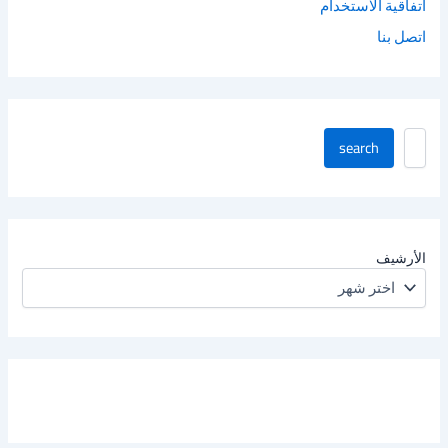
اتفاقية الاستخدام
اتصل بنا
ا
search
ب
ح
ث
ف
ي
ا
الأرشيف
ل
م
و
ق
ع