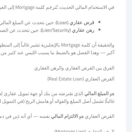
في الاستخدام المالي الحديث، تُترجَم كلمة Mortgage إلى العربية بطريقتين حسب السياق:
قرض عقاري (Loan):
حين نتحدث عن المبلغ المالي
رهن عقاري (Lien/Security):
حين نتحدث عن الضمانة
والحقيقة أن كلمة Mortgage بالإنجليزية ت
أكبر — وهذا الفصل هو بالضبط ما يسبب اللبس عند كثير من 
الفرق بين القرض العقاري والرهن العقاري
القرض العقاري (Real Estate Loan)
هو
المبلغ المالي
الذي تقترضه من بنك أو جهة تمويل عقاري لغ
غالباً) تشمل أصل المبلغ والفوائد أو هامش الربح (في التمويل
القرض العقاري هو
الالتزام المالي
نفسه — أي أنه دَين في ذمت
الرهن العقاري (Mortgage Lien)