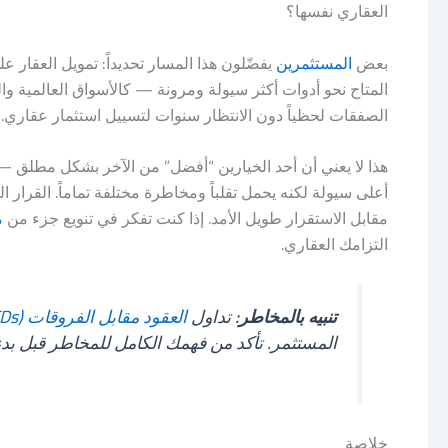
العقاري نفسها؟
بعض
المستثمرين
يفضّلون هذا المسار تحديداً: تمويل العقار 
المتاح نحو أدوات أكثر سيولة ومرونة — كالأسواق العالمية 
الصفقات لحظياً دون الانتظار سنوات لتسييل استثمار عقاري.
هذا لا يعني أن أحد الخيارين “أفضل” من الآخر بشكل مطلق — 
أعلى سيولة لكنه يحمل تقلباً ومخاطرة مختلفة تماماً. القرا
مقابل الاستقرار طويل الأمد. إذا كنت تفكر في تنويع جزء من
م
التزامك العقاري.
تنبيه بالمخاطر:
تداول
العقود مقابل الفروقات (CFDs)
المستثمر. تأكد من فهمك الكامل للمخاطر قبل بدء ا
خلاصة