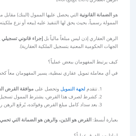
هو
الضمانة القانونية
التي يحصل عليها الممول (البنك) مقابل منح
الممولة رسمياً، بحيث يحق لها التنفيذ عليه (بيعه أو نزع ملكي
الرهن العقاري إذن ليس مبلغاً مالياً بل
إجراء قانوني تسجيلي
ي
الجهات الحكومية المعنية بتسجيل الملكية العقارية).
كيف يرتبط المفهومان ببعض عملياً؟
في أي معاملة تمويل عقاري نمطية، يسير المفهومان معاً كخط
تتقدم
لجهة التمويل
وتحصل على
موافقة القرض ال
كشرط لصرف هذا القرض، يشترط الممول تسجيل
بعد سداد كامل مبلغ القرض وفوائده، يُرفَع الرهن ر
بعبارة أبسط:
القرض هو الدَين، والرهن هو الضمانة التي تحمي الد
لماذا يهم الفرق عملياً؟