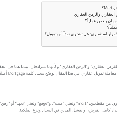
 العقاري والرهن العقاري
ومان ببعض عملياً؟
ملياً؟
رار استثماري: هل تشتري نقداً أم بتمويل؟
ض العقاري” و”الرهن العقاري” وكأنهما مترادفان، بينما هما في الحق
مختلفان قانونياً ومالياً، رغم ارتباطهما ال
كلمة “Mortgage” الإنجليزية أصلها من الفرنسية القديمة، وتتكون من مقطعين: “mort” وتعني 
بسداد كامل القرض، أو بفشل المدين في السداد ونزع الملكية.