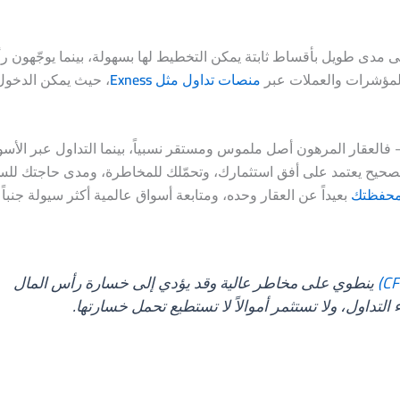
على مدى طويل بأقساط ثابتة يمكن التخطيط لها بسهولة، بينما يوجّهون 
والمؤشرات والعملات عبر
منصات تداول مثل
Exness
، حيث يمكن الدخول
فالعقار المرهون أصل ملموس ومستقر نسبياً، بينما التداول عبر الأسوا
ر الصحيح يعتمد على أفق استثمارك، وتحمّلك للمخاطرة، ومدى حاجتك للس
حفظتك
بعيداً عن العقار وحده، ومتابعة أسواق عالمية أكثر سيولة جنبا
ينطوي على مخاطر عالية وقد يؤدي إلى خسارة رأس المال
لتداول، ولا تستثمر أموالاً لا تستطيع تحمل خسارتها.