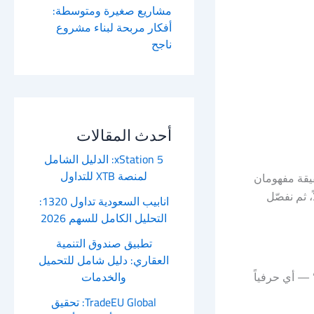
مشاريع صغيرة ومتوسطة:
أفكار مربحة لبناء مشروع
ناجح
أحدث المقالات
xStation 5: الدليل الشامل
لمنصة XTB للتداول
يقة مفهومان
وثيق ببعضهما في كل معاملة تمويل عقاري. في هذا المقال نوضّح معنى كلمة Mortgage أصلاً، ثم نفصّل
انابيب السعودية تداول 1320:
التحليل الكامل للسهم 2026
تطبيق صندوق التنمية
العقاري: دليل شامل للتحميل
والخدمات
“ميت”، و”gage” وتعني “تعهد” أو “رهن” — أي حرفياً
TradeEU Global: تحقيق