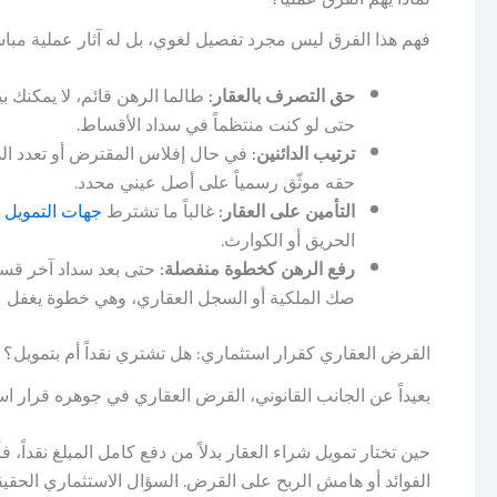
فهم هذا الفرق ليس مجرد تفصيل لغوي، بل له آثار عملية مبا
حق التصرف بالعقار:
طالما الرهن قائم، لا يمكنك ب
حتى لو كنت منتظماً في سداد الأقساط.
ترتيب الدائنين:
في حال إفلاس المقترض أو تعدد الدا
حقه موثّق رسمياً على أصل عيني محدد.
التأمين على العقار:
غالباً ما تشترط
جهات التمويل
ت
الحريق أو الكوارث.
رفع الرهن كخطوة منفصلة:
حتى بعد سداد آخر قسط 
صك الملكية أو السجل العقاري، وهي خطوة يغفل عنها
القرض العقاري كقرار استثماري: هل تشتري نقداً أم بتمويل؟
بعيداً عن الجانب القانوني، القرض العقاري في جوهره قرار استثماري له تكلفة فرصة بديلة (Cost
حين تختار تمويل شراء العقار بدلاً من دفع كامل المبلغ نقداً، 
الفوائد أو هامش الربح على القرض. السؤال الاستثماري الحقي