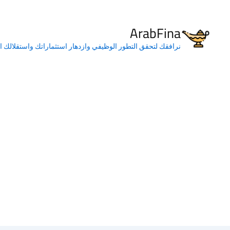
خطي
لى
ArabFina
لمحتوى
نرافقك لتحقق التطور الوظيفي وازدهار استثماراتك واستقلالك ا