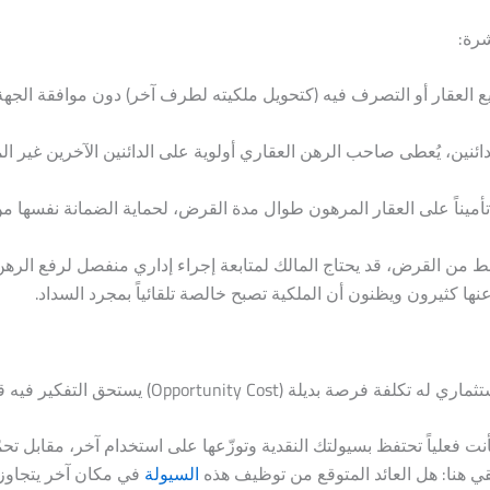
شرة:
يع العقار أو التصرف فيه (كتحويل ملكيته لطرف آخر) دون موافقة الجه
ئنين، يُعطى صاحب الرهن العقاري أولوية على الدائنين الآخرين غير ال
أميناً على العقار المرهون طوال مدة القرض، لحماية الضمانة نفسها من
من القرض، قد يحتاج المالك لمتابعة إجراء إداري منفصل لرفع الرهن
 كثيرون ويظنون أن الملكية تصبح خالصة تلقائياً بمجرد السداد.
Opportunity ) يستحق التفكير فيه قبل التوقيع.
فأنت فعلياً تحتفظ بسيولتك النقدية وتوزّعها على استخدام آخر، مقابل تحم
قي هنا: هل العائد المتوقع من توظيف هذه
السيولة
في مكان آخر يتجاوز 