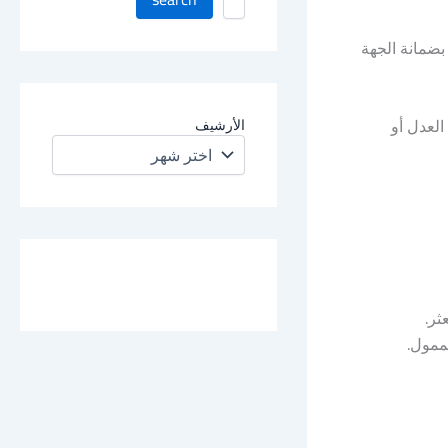
ب
ح
 بضمانة الجهة
ث
ف
ي
ا
 العدل أو
الأرشيف
ل
م
و
ق
ع
ثر.
لممول.