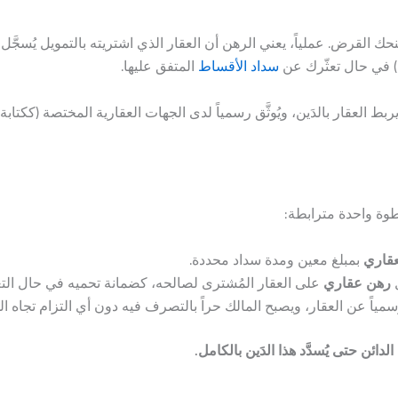
ك القرض. عملياً، يعني الرهن أن العقار الذي اشتريته بالتمويل يُسجَّل
ته) في حال تعثّرك عن
سداد الأقساط
المتفق عليها.
ربط العقار بالدَين، ويُوثَّق رسمياً لدى الجهات العقارية المختصة (ككتابة
وة واحدة مترابطة:
عقاري
بمبلغ معين ومدة سداد محددة.
رهن عقاري
على العقار المُشترى لصالحه، كضمانة تحميه في حال التع
سمياً عن العقار، ويصبح المالك حراً بالتصرف فيه دون أي التزام تجاه ا
ائن حتى يُسدَّد هذا الدَين بالكامل.