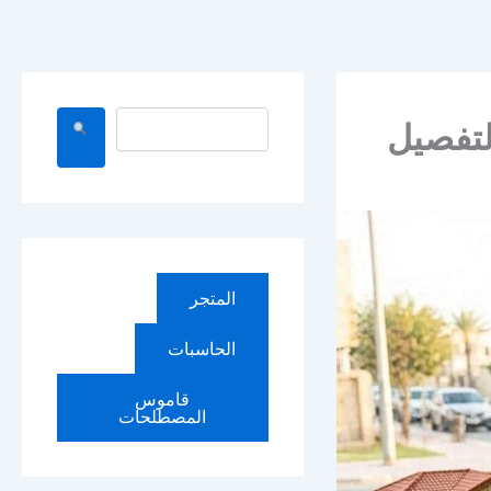
ا
ل
ب
ح
ث
المتجر
الحاسبات
قاموس
المصطلحات