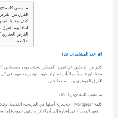
ما معنى كلمة Mortgage؟
الفرق بين القرض
كيف يرتبط المفه
لماذا يهم الفرق ع
القرض العقاري كق
خلاصة
عدد المشاهدات
129
كثير من الباحثين عن تمويل المسكن يستخدمون مصطلحي “القر
الفرق الجوهري بين المصطلحين.
ما معنى كلمة Mortgage؟
“التعهد الميت”، في إشارة إلى أن الالتزام ينتهي (يموت) إما 