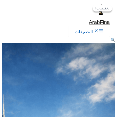
ي
تخفيضات!
تخفيضات!
حتوى
ArabFina
التصنيفات