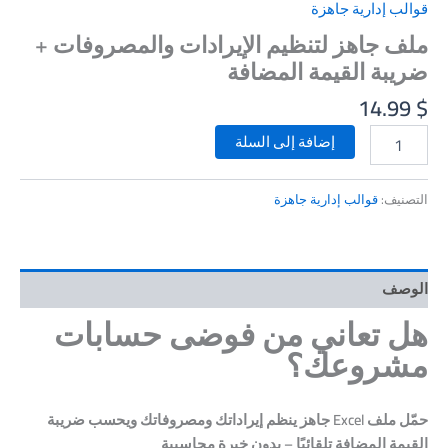
قوالب إدارية جاهزة
ملف جاهز لتنظيم الإيرادات والمصروفات +
ضريبة القيمة المضافة
14.99
$
كمية
إضافة إلى السلة
ملف
جاهز
لتنظيم
التصنيف:
قوالب إدارية جاهزة
الإيرادات
والمصروفات
+
ضريبة
الوصف
القيمة
المضافة
هل تعاني من فوضى حسابات
مشروعك؟
حمّل ملف Excel جاهز ينظم إيراداتك ومصروفاتك ويحسب ضريبة
القيمة المضافة تلقائيًا – بدون خبرة محاسبية